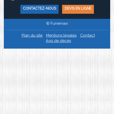
CONTACTEZ-NOUS
DEVIS EN LIGNE
© Funemaxi
Plan du site
Mentions légales
Contact
Avis de décès