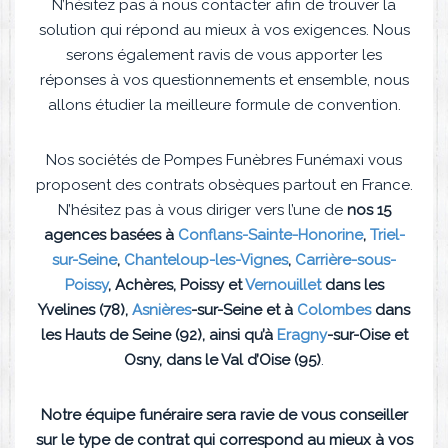
N’hésitez pas à nous contacter afin de trouver la
solution qui répond au mieux à vos exigences. Nous
serons également ravis de vous apporter les
réponses à vos questionnements et ensemble, nous
allons étudier la meilleure formule de convention.
Nos sociétés de Pompes Funèbres Funémaxi vous
proposent des contrats obsèques partout en France.
N’hésitez pas à vous diriger vers l’une de
nos 15
agences basées à
Conflans-Sainte-Honorine
,
Triel-
sur-Seine
,
Chanteloup-les-Vignes
,
Carrière-sous-
Poissy
, Achères, Poissy et
Vernouillet
dans les
Yvelines (78),
Asnières
-sur-Seine et à
Colombes
dans
les Hauts de Seine (92),
ainsi qu’à
Eragny
-sur-Oise et
Osny, dans le Val d’Oise (95)
.
Notre équipe funéraire sera ravie de vous conseiller
sur le type de contrat qui correspond au mieux à vos