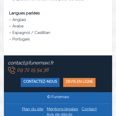
Langues parlées
– Anglais
– Arabe
– Espagnol / Castillan
– Portugais
contact@funemaxi.fr
09 72 15 54 38
CONTACTEZ-NOUS
DEVIS EN LIGNE
© Funemaxi
Plan du site
Mentions légales
Contact
Avis de décès