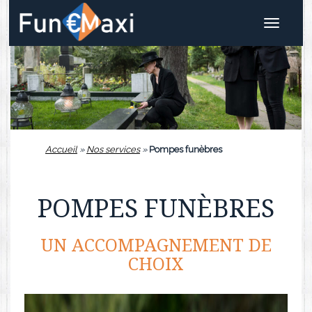
Toggle
navigat
Accueil
»
Nos services
»
Pompes funèbres
POMPES FUNÈBRES
UN ACCOMPAGNEMENT DE
CHOIX