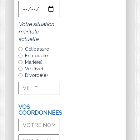
Votre situation
maritale
actuelle
Célibataire
En couple
Marié(e)
Veuf(ve)
Divorcé(e)
VOS
COORDONNÉES