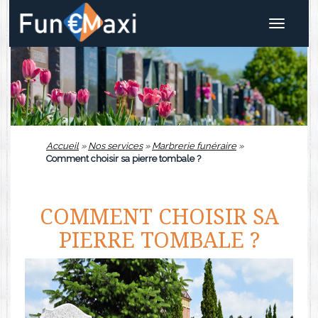
Toggle
navigat
Accueil
»
Nos services
»
Marbrerie funéraire
»
Comment choisir sa pierre tombale ?
COMMENT CHOISIR SA
PIERRE TOMBALE ?