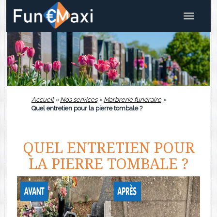
Toggle
navigat
Accueil
»
Nos services
»
Marbrerie funéraire
»
Quel entretien pour la pierre tombale ?
QUEL ENTRETIEN POUR
LA PIERRE TOMBALE ?