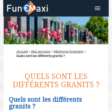
Toggle
navigat
Accueil
»
Nos services
»
Marbrerie funéraire
»
Quels sont les différents granits ?
QUELS SONT LES
DIFFÉRENTS GRANITS ?
Quels sont les différents
granits ?