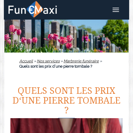
Toggle
navigat
Accueil
»
Nos services
»
Marbrerie funéraire
»
Quels sont les prix d‘une pierre tombale ?
QUELS SONT LES PRIX
D‘UNE PIERRE TOMBALE
?